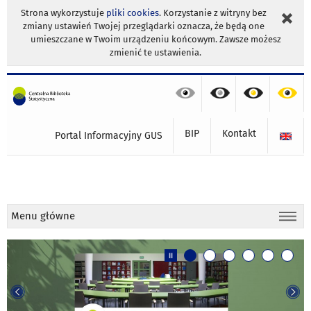
Strona wykorzystuje
pliki cookies
. Korzystanie z witryny bez
zmiany ustawień Twojej przeglądarki oznacza, że będą one
umieszczane w Twoim urządzeniu końcowym. Zawsze możesz
zmienić te ustawienia.
BIP
Kontakt
Portal Informacyjny GUS
Menu główne
Slajd
Slajd
Slajd
Slajd
Slajd
Slajd
1:
2:
3:
4:
5:
6:
Miło
Centrum
Drodzy
W
Pracownia
Wyniki
nam
Gdyni
Czytelnicy,
2026
digitalizac
badan