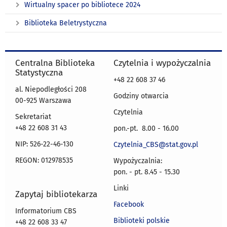
II
dni
statystyki.
za
Wirtualny spacer po bibliotece 2024
Rzeczypospolitej,
robocze
Pełnił
pomocą
Biblioteka Beletrystyczna
dzięki
w
rolę
multiwyszu
którym
godz.
pierwszego
Primo.
Gdynia
16.00–
kierownika
powstała.
18.00
Biblioteki
Centralna Biblioteka
Czytelnia i wypożyczalnia
Więcej
są
GUS.
Statystyczna
o
możliwe
W
+48 22 608 37 46
al. Niepodległości 208
mieście,
po
uznaniu
Godziny otwarcia
00-925 Warszawa
porcie
wcześniejszym
zasług
Czytelnia
i
zgłoszeniu.
w
Sekretariat
o
Prosimy
1989
+48 22 608 31 43
pon.-pt. 8.00 - 16.00
publikacjach
o
r.
NIP: 526-22-46-130
Czytelnia_CBS@stat.gov.pl
w
informację
Centralnej
naszych
mailową
Bibliotece
REGON: 012978535
Wypożyczalnia:
zbiorach
lub
Statystycznej
pon. - pt. 8.45 - 15.30
poświęconych
telefoniczną
nadano
Linki
Gdyni
z
imię
Zapytaj bibliotekarza
piszemy
co
Prof.
Facebook
Informatorium CBS
w
najmniej
Stefana
Biblioteki polskie
+48 22 608 33 47
zakładce
jednodniowym
Szulca.