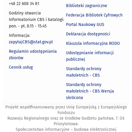
+48 22 608 34 81
„Wiadomości”.
wyprzedzeniem
Biblioteki zagraniczne
pod
Godziny otwarcia
Federacja Bibliotek Cyfrowych
numerem
Informatorium CBS i katalogi:
telefonu
Portal Naukowy GUS
pon. - pt. 8.15 - 15.45
+48
Deklaracja dostępności
Informacja:
22
zapytajCBS@stat.gov.pl
Klauzula informacyjna RODO
608
37
Regulamin udostępniania
Udostępnianie informacji
46
zbiorów
publicznej
lub
Cennik usług
Standardy ochrony
pocztą
małoletnich - CBS
elektroniczną
na
Standardy ochrony
adres:
małoletnich - CBS Wersja
Czytelnia_CBS@stat.
skrócona
Projekt współfinansowany przez Unię Europejską z Europejskiego
Funduszu
Rozwoju Regionalnego oraz ze środków budżetu państwa. 7. Oś
Priorytetowa:
Społeczeństwo informacyjne – budowa elektronicznej